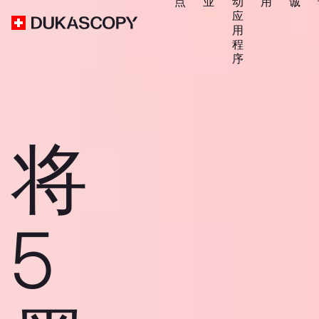
点
业
动
用
诚
应
用
程
序
将
5