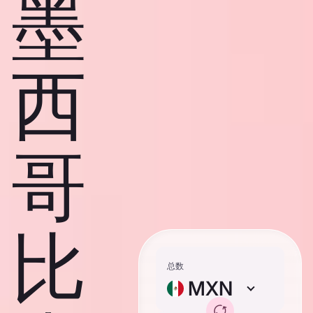
墨
西
哥
比
总数
MXN