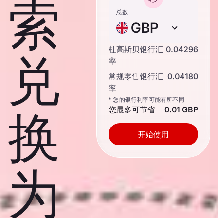
索
总数
GBP
杜高斯贝银行汇
0.04296
兑
率
常规零售银行汇
0.04180
率
* 您的银行利率可能有所不同
您最多可节省
0.01 GBP
换
开始使用
为