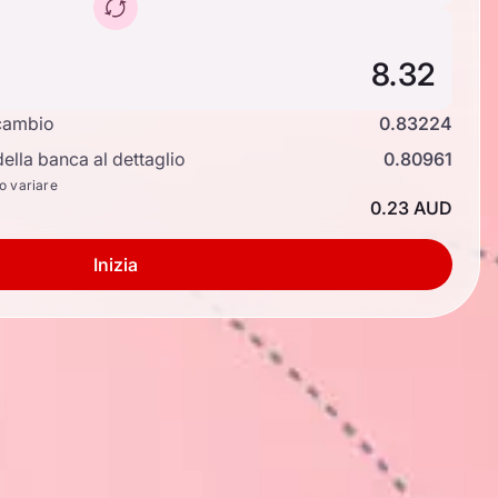
cambio
0.83224
ella banca al dettaglio
0.80961
no variare
0.23 AUD
Inizia