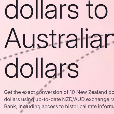
dollars to
Australia
dollars
Get the exact conversion of 10 New Zealand dol
dollars using up-to-date NZD/AUD exchange r
Bank, including access to historical rate inform