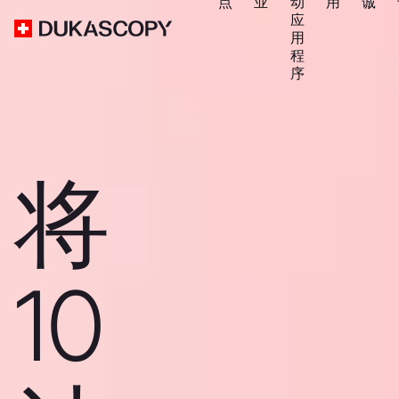
点
业
动
用
诚
应
用
程
序
将
10