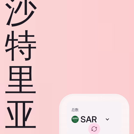
沙
特
里
亚
总数
SAR