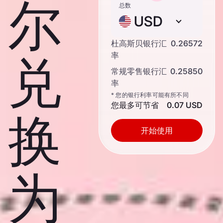
尔
总数
USD
杜高斯贝银行汇
0.26572
兑
率
常规零售银行汇
0.25850
率
* 您的银行利率可能有所不同
您最多可节省
0.07 USD
换
开始使用
为