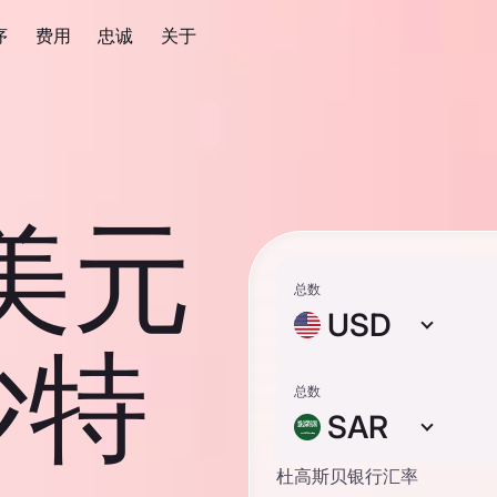
序
费用
忠诚
关于
 美元
总数
USD
沙特
总数
SAR
杜高斯贝银行汇率