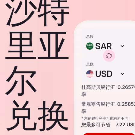
沙特
里亚
总数
SAR
尔
总数
USD
杜高斯贝银行汇
0.2657
率
兑换
常规零售银行汇
0.2585
率
* 您的银行利率可能有所不同
您最多可节省
7.22 US