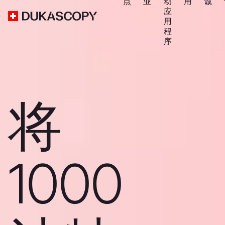
点
业
动
用
诚
应
用
程
序
将
1000