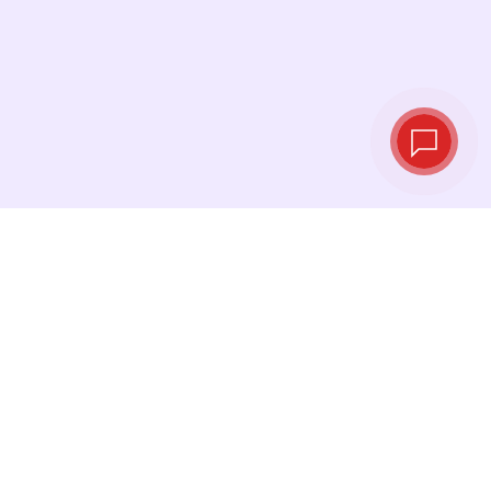
实时汇率
查看最新汇率，并在最佳时机进行兑换