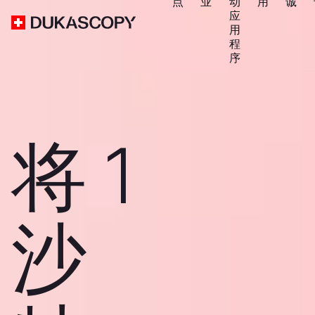
点
业
动
用
诚
应
用
程
序
将 1
沙