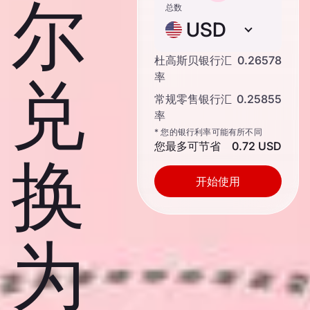
尔
总数
USD
杜高斯贝银行汇
0.26578
兑
率
常规零售银行汇
0.25855
率
* 您的银行利率可能有所不同
您最多可节省
0.72 USD
换
开始使用
为