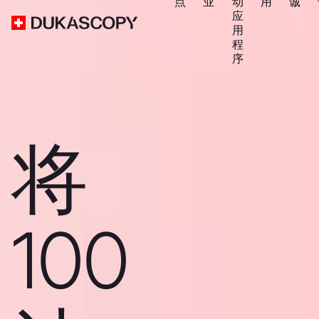
点
业
动
用
诚
应
用
程
序
将
100