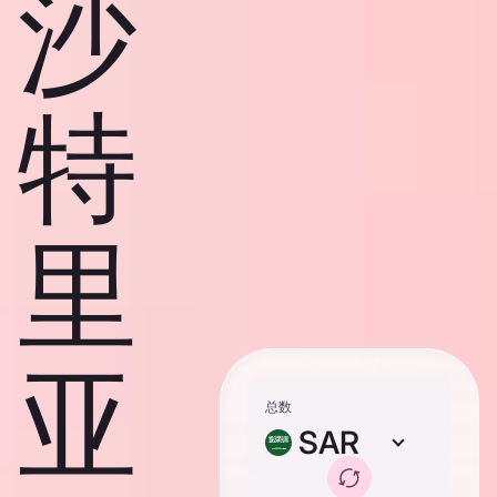
沙
特
里
亚
总数
SAR