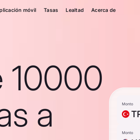
plicación móvil
Tasas
Lealtad
Acerca de
e 10000
as a
Monto
T
Monto