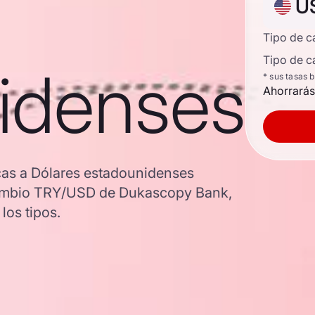
U
Tipo de 
Tipo de c
idenses
* sus tasas 
Ahorrarás
cas a Dólares estadounidenses
e cambio TRY/USD de Dukascopy Bank,
los tipos.