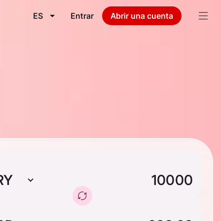
ES
Entrar
Abrir una cuenta
RY