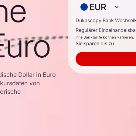
he
EUR
Dukascopy Bank Wechsel
Euro
Regulärer Einzelhandelsb
Ihre Banktarife können variieren.
Sie sparen bis zu
sche Dollar in Euro
kursdaten von
torische