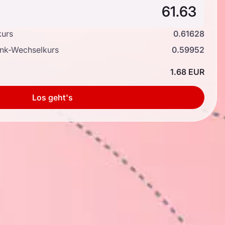
kurs
0.61628
ank-Wechselkurs
0.59952
1.68 EUR
Los geht's