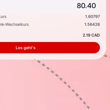
kurs
1.60797
ank-Wechselkurs
1.56426
2.19 CAD
Los geht's