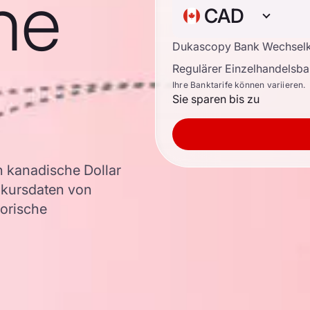
he
CAD
Dukascopy Bank Wechsel
Regulärer Einzelhandelsb
Ihre Banktarife können variieren.
Sie sparen bis zu
 kanadische Dollar
kursdaten von
torische