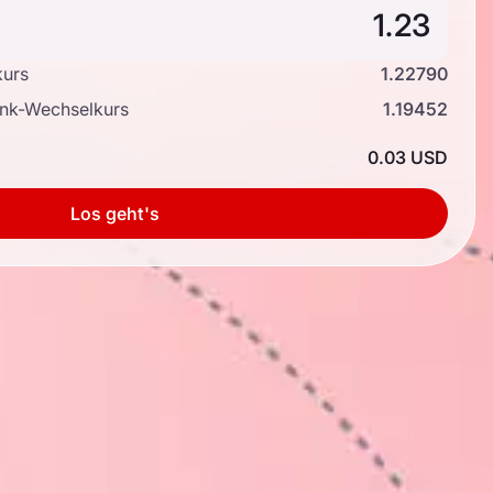
kurs
1.22790
ank-Wechselkurs
1.19452
0.03 USD
Los geht's