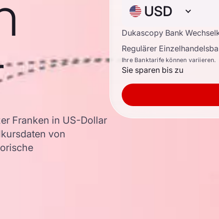
n
USD
Dukascopy Bank Wechsel
r
Regulärer Einzelhandelsb
Ihre Banktarife können variieren.
Sie sparen bis zu
er Franken in US-Dollar
lkursdaten von
torische