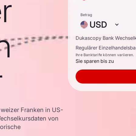
r
Betrag
USD
n
Dukascopy Bank Wechsel
Regulärer Einzelhandelsb
Ihre Banktarife können variieren.
Sie sparen bis zu
r
weizer Franken in US-
Wechselkursdaten von
torische