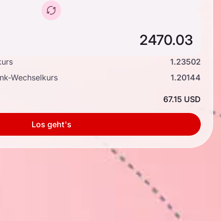
kurs
1.23502
ank-Wechselkurs
1.20144
67.15 USD
Los geht's