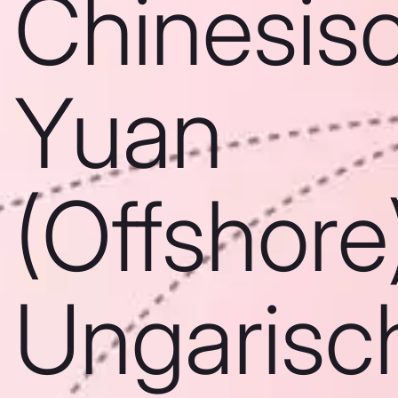
Chinesis
Yuan
(Offshore)
Ungarisc