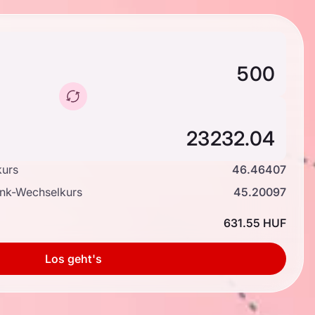
kurs
46.46407
ank-Wechselkurs
45.20097
631.55 HUF
Los geht's