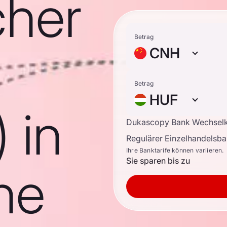
cher
Betrag
CNH
Betrag
HUF
 in
Dukascopy Bank Wechsel
Regulärer Einzelhandelsb
Ihre Banktarife können variieren.
Sie sparen bis zu
he