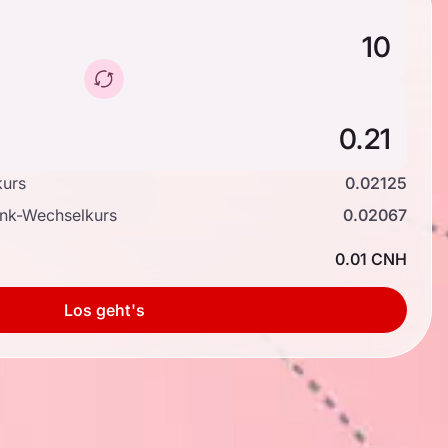
kurs
0.02125
ank-Wechselkurs
0.02067
0.01 CNH
Los geht's