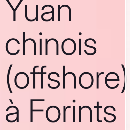
Yuan
chinois
(offshore)
à Forints