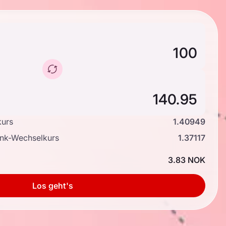
kurs
1.40949
ank-Wechselkurs
1.37117
3.83 NOK
Los geht's