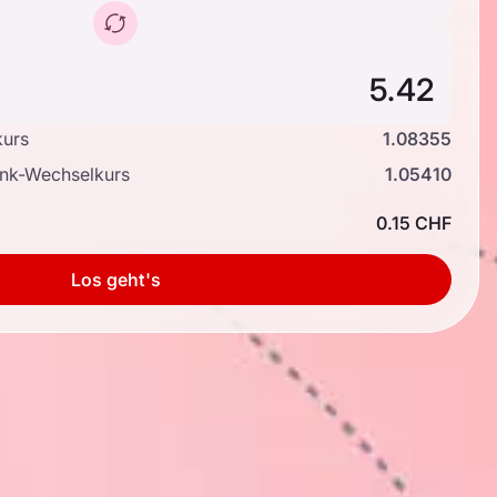
kurs
1.08355
ank-Wechselkurs
1.05410
0.15 CHF
Los geht's