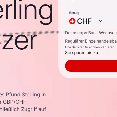
rling
Betrag
CHF
zer
Dukascopy Bank Wechsel
Regulärer Einzelhandelsb
Ihre Banktarife können variieren.
Sie sparen bis zu
s Pfund Sterling in
er GBP/CHF
ießlich Zugriff auf