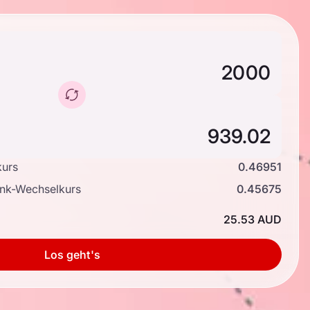
kurs
0.46951
ank-Wechselkurs
0.45675
25.53 AUD
Los geht's