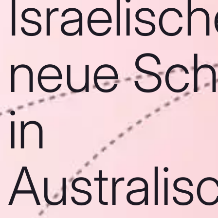
Israelisc
neue Sch
in
Australis