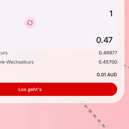
kurs
0.46977
ank-Wechselkurs
0.45700
0.01 AUD
Los geht's