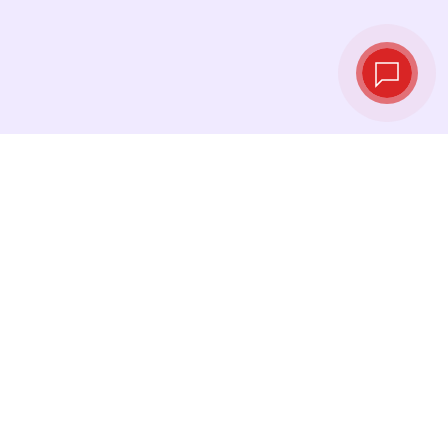
Live‑Wechselkurse
Sehen Sie die neuesten Kurse ein und
tauschen Sie genau im richtigen Moment.