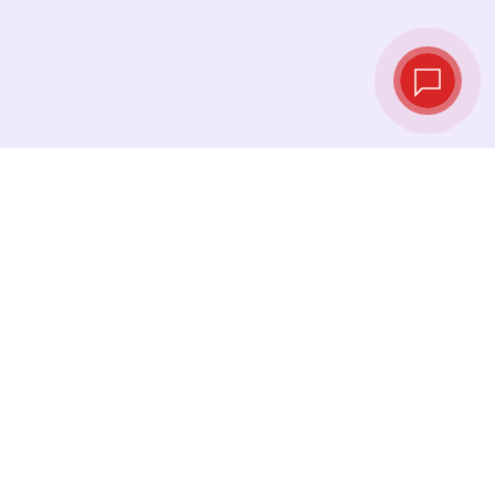
Live‑Wechselkurse
Sehen Sie die neuesten Kurse ein und
tauschen Sie genau im richtigen Moment.