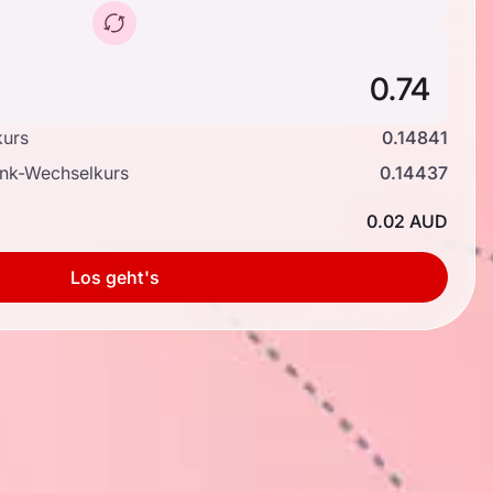
kurs
0.14841
ank-Wechselkurs
0.14437
0.02 AUD
Los geht's