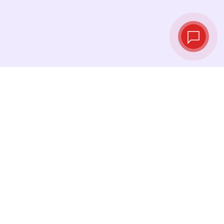
Live‑Wechselkurse
Sehen Sie die neuesten Kurse ein und
tauschen Sie genau im richtigen Moment.