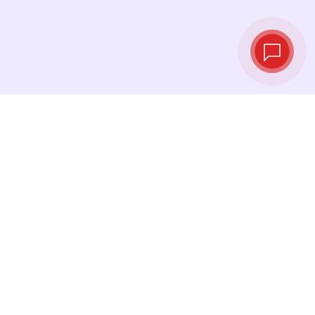
Live‑Wechselkurse
Sehen Sie die neuesten Kurse ein und
tauschen Sie genau im richtigen Moment.