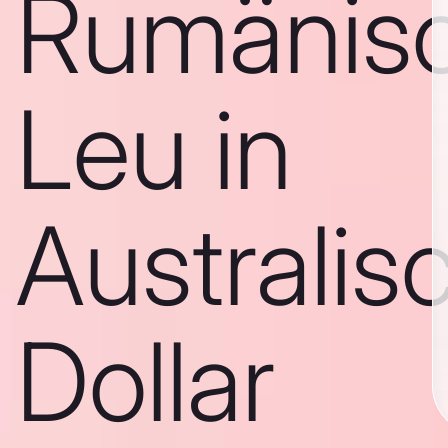
Rumänis
Leu in
Australis
Dollar