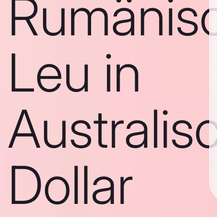
Rumänis
Leu in
Australis
Dollar