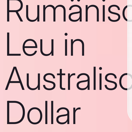
Rumänis
Leu in
Australis
Dollar