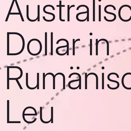
Australis
Dollar in
Rumänis
Leu