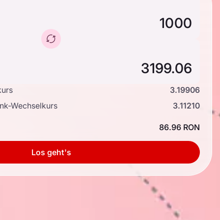
kurs
3.19906
ank-Wechselkurs
3.11210
86.96 RON
Los geht's