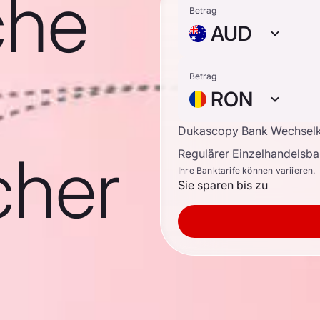
che
Betrag
AUD
Betrag
RON
Dukascopy Bank Wechsel
cher
Regulärer Einzelhandelsb
Ihre Banktarife können variieren.
Sie sparen bis zu