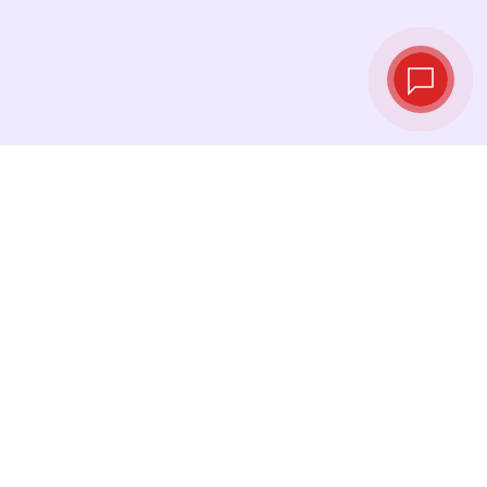
Live‑Wechselkurse
Sehen Sie die neuesten Kurse ein und
tauschen Sie genau im richtigen Moment.