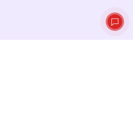
Live‑Wechselkurse
Sehen Sie die neuesten Kurse ein und
tauschen Sie genau im richtigen Moment.