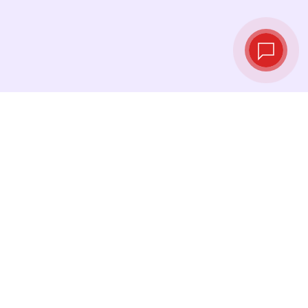
Live‑Wechselkurse
Sehen Sie die neuesten Kurse ein und
tauschen Sie genau im richtigen Moment.