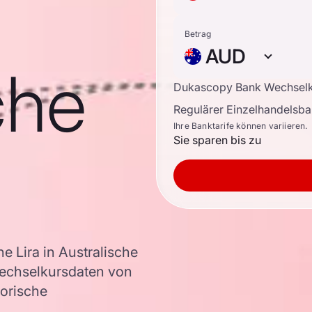
Betrag
AUD
che
Dukascopy Bank Wechsel
Regulärer Einzelhandelsb
Ihre Banktarife können variieren.
Sie sparen bis zu
 Lira in Australische
echselkursdaten von
torische