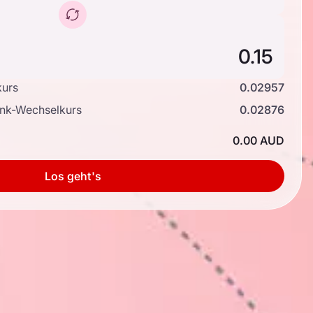
kurs
0.02957
ank-Wechselkurs
0.02876
0.00 AUD
Los geht's