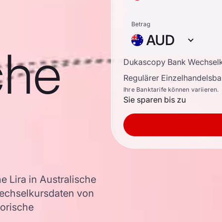
Betrag
AUD
che
Dukascopy Bank Wechsel
Regulärer Einzelhandelsb
Ihre Banktarife können variieren.
Sie sparen bis zu
 Lira in Australische
echselkursdaten von
torische