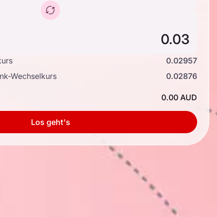
kurs
0.02957
ank-Wechselkurs
0.02876
0.00 AUD
Los geht's