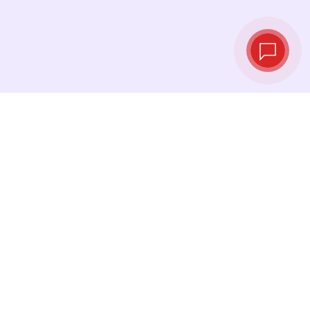
Live‑Wechselkurse
Sehen Sie die neuesten Kurse ein und
tauschen Sie genau im richtigen Moment.