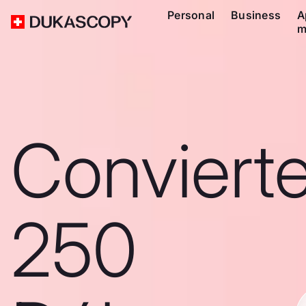
Personal
Business
A
m
Conviert
250