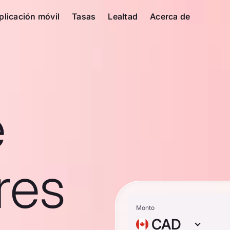
plicación móvil
Tasas
Lealtad
Acerca de
e
res
Monto
CAD