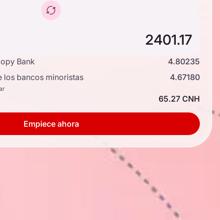
copy Bank
4.80235
e los bancos minoristas
4.67180
ar
65.27 CNH
Empiece ahora