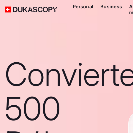
Personal
Business
A
m
Conviert
500