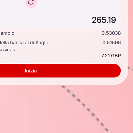
cambio
0.53038
ella banca al dettaglio
0.51596
no variare
7.21 GBP
Inizia