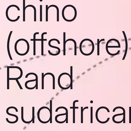
chino
(offshore)
Rand
sudafric