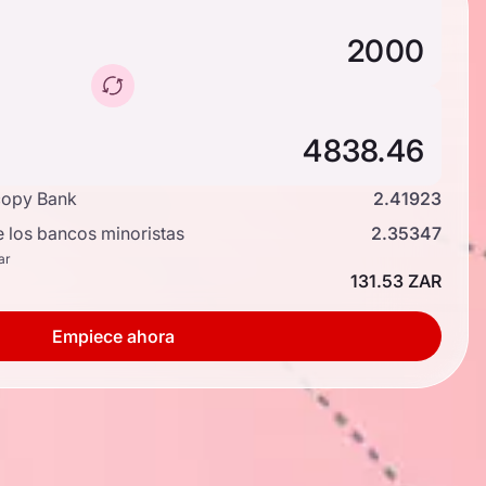
copy Bank
2.41923
e los bancos minoristas
2.35347
ar
131.53 ZAR
Empiece ahora