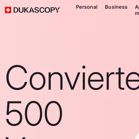
Personal
Business
A
m
Conviert
500