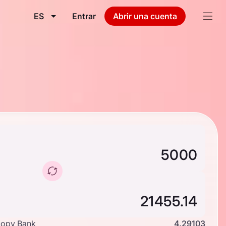
ES
Entrar
Abrir una cuenta
copy Bank
4.29103