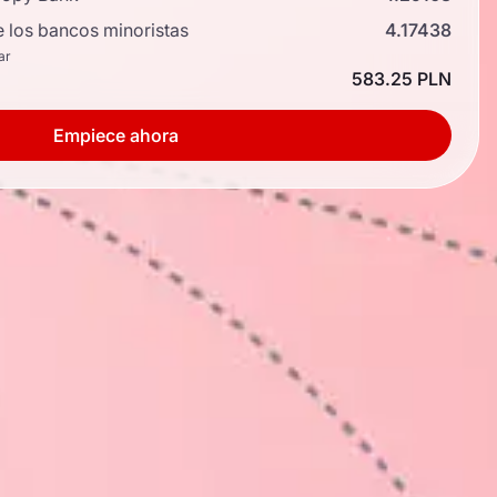
e los bancos minoristas
4.17438
ar
583.25 PLN
Empiece ahora