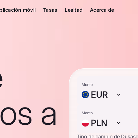
plicación móvil
Tasas
Lealtad
Acerca de
e
Monto
EUR
os a
Monto
PLN
Tipo de cambio de Dukas