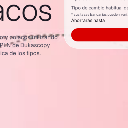
acos
Tipo de cambio habitual d
* sus tasas bancarias pueden vari
Ahorrarás hasta
oty polacos utilizando
R/PLN de Dukascopy
ica de los tipos.