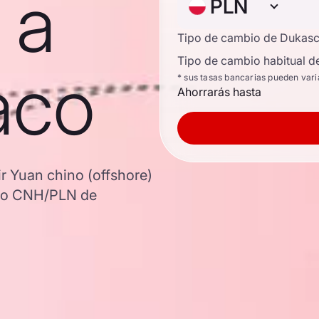
 a
PLN
Tipo de cambio de Dukas
Tipo de cambio habitual d
aco
* sus tasas bancarias pueden vari
Ahorrarás hasta
ir Yuan chino (offshore)
zado CNH/PLN de