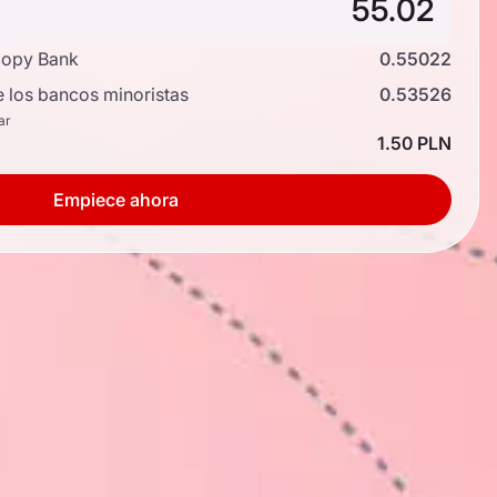
copy Bank
0.55022
e los bancos minoristas
0.53526
ar
1.50 PLN
Empiece ahora