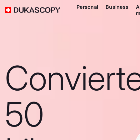
Personal
Business
A
m
Conviert
50