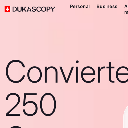
Personal
Business
A
m
Conviert
250