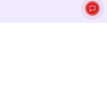
Tipos de cambio
en tiempo real
Consulta los tipos de cambio más recientes y
cambia tu dinero en el momento justo.