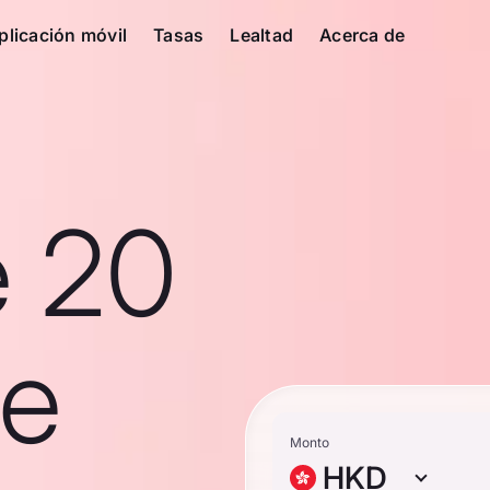
plicación móvil
Tasas
Lealtad
Acerca de
e 20
de
Monto
HKD