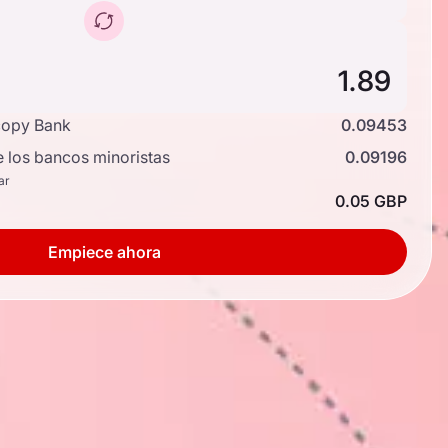
copy Bank
0.09453
e los bancos minoristas
0.09196
ar
0.05 GBP
Empiece ahora