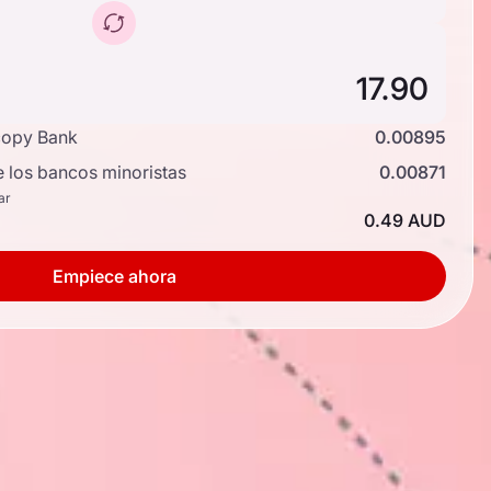
copy Bank
0.00895
e los bancos minoristas
0.00871
ar
0.49 AUD
Empiece ahora