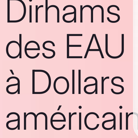
Dirhams
des EAU
à Dollars
américai