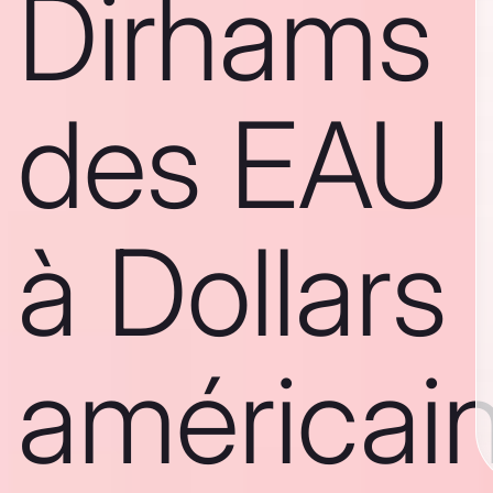
Dirhams
des EAU
à Dollars
américai