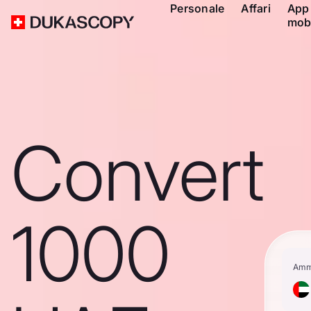
Personale
Affari
App
mob
Convert
1000
Amm